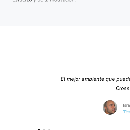
n un Box de
El mejor equipo que puedes enco
excelentes profesi
Patry
Super