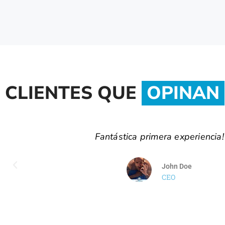
CLIENTES QUE
OPINAN
El mejor ambiente que puedas encontrar e
CrossFit.
Israel Gallego
Técnico Apple