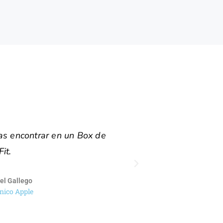
ntrar en un box de Crossfit;
Fa
onales
 Croft
 Crossfitera